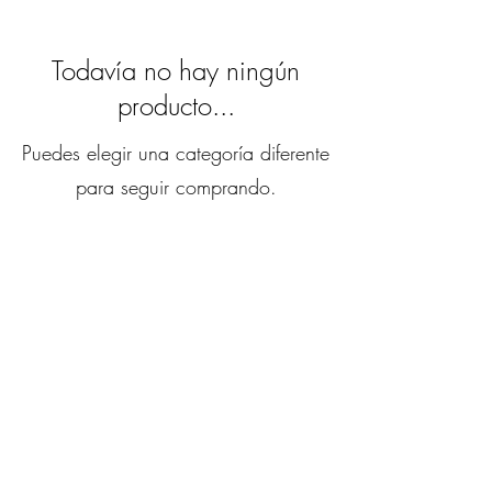
Todavía no hay ningún
producto...
Puedes elegir una categoría diferente
para seguir comprando.
Santos Carpentry Custom
Made
@2022 by Santos Carpentry Custom
Made